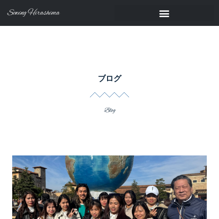
Sewing Hirashima
ブログ
Blog